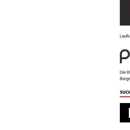
Laufs
Die B
Borg
SUC