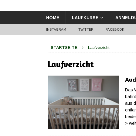
HOME
LAUFKURSE
ANMELD
INSTAGRAM
TWITTER
FACEBOOK
STARTSEITE
Laufverzicht
Laufverzicht
Auc
Das W
bahnt
aus d
entla
beide
> wei