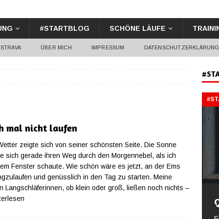
UNG
#STARTBLOG
SCHÖNE LÄUFE
TRAINI
STRAVA
ÜBER MICH
IMPRESSUM
DATENSCHUTZERKLÄRUN
#ST
#S
h mal nicht laufen
etter zeigte sich von seiner schönsten Seite. Die Sonne
e sich gerade ihren Weg durch den Morgennebel, als ich
em Fenster schaute. Wie schön wäre es jetzt, an der Ems
ngzulaufen und genüsslich in den Tag zu starten. Meine
n Langschläferinnen, ob klein oder groß, ließen noch nichts
–
terlesen
E