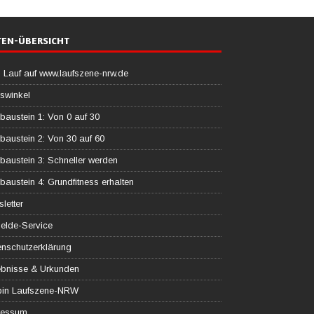
TEN-ÜBERSICHT
 Lauf auf www.laufszene-nrw.de
swinkel
baustein 1: Von 0 auf 30
baustein 2: Von 30 auf 60
baustein 3: Schneller werden
baustein 4: Grundfitness erhalten
letter
elde-Service
nschutzerklärung
ebnisse & Urkunden
 bin Laufszene-NRW
ressum