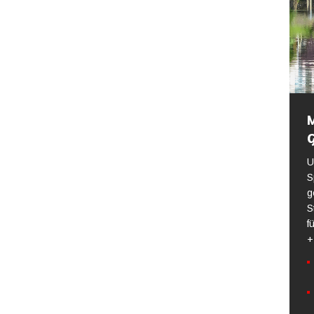
M
U
S
g
S
f
+