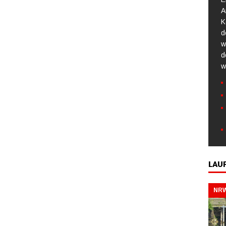
A
K
d
w
d
w
LAU
NRW