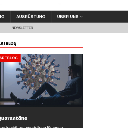
NG
AUSRÜSTUNG
ÜBER UNS
G
NEWSLETTER
ARTBLOG
TARTBLOG
Quarantäne
ine furchtbare Vorstellung für einen