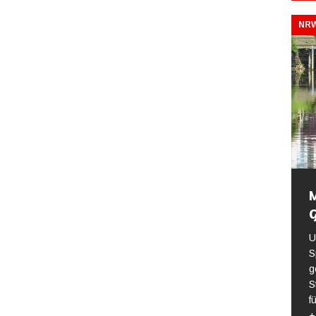
NRW
M
U
S
g
S
f
+