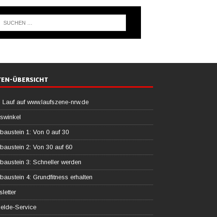
TEN-ÜBERSICHT
 Lauf auf www.laufszene-nrw.de
swinkel
baustein 1: Von 0 auf 30
baustein 2: Von 30 auf 60
baustein 3: Schneller werden
baustein 4: Grundfitness erhalten
letter
elde-Service