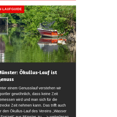
-LAUFGUIDE
ünster: Ökullus-Lauf ist
Genuss
nter einem Genusslauf verstehen wir
portler gewöhnlich, dass keine Zeit
emessen wird und man sich für die
trecke Zeit nehmen kann. Das trifft auch
ür den Ökullus-Lauf des Vereins „Wasser
 Freizeit“ aus Münster zu.
--> weiterlesen