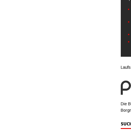
Laufs
Die B
Borg
SUC