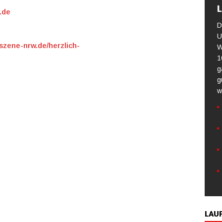
L
.de
D
U
fszene-nrw.de/herzlich-
W
1
g
g
w
LAU