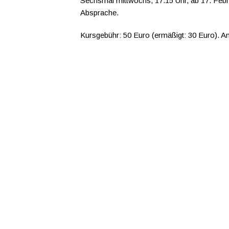
Sechsmal mittwochs, 17.15 Uhr, ab 17. Febru
Absprache.
Kursgebühr: 50 Euro (ermäßigt: 30 Euro). 