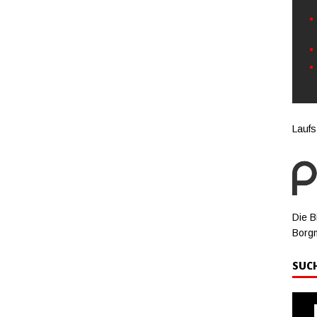
Laufs
Die B
Borg
SUC