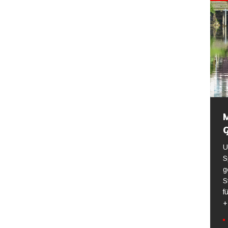
M
U
S
g
S
f
+