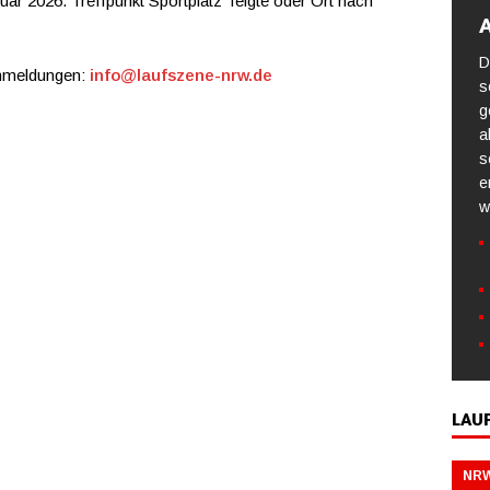
ar 2026. Treffpunkt Sportplatz Telgte oder Ort nach
A
D
Anmeldungen:
info@laufszene-nrw.de
s
g
a
s
e
w
LAU
NRW