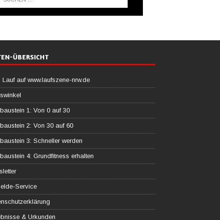
TEN-ÜBERSICHT
 Lauf auf www.laufszene-nrw.de
swinkel
baustein 1: Von 0 auf 30
baustein 2: Von 30 auf 60
baustein 3: Schneller werden
baustein 4: Grundfitness erhalten
letter
elde-Service
nschutzerklärung
ebnisse & Urkunden