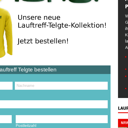
P
W
G
i
K
l
A
auftreff Telgte bestellen
LAU
NRW
Postleitzahl