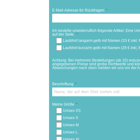
E-Mail-Adresse für Rückfragen
*
Ich bestelle unwiderruflich folgende Artikel. Eine U
auf der Seite.
*
Laufshirt langarm gelb mit Namen (33 € inkl.
Laufshirt kurzarm gelb mit Namen (28 € inkl,
Achtung: Bei mehreren Bestellungen (ab 10) reduzi
angegebenen Preise sind grobe Richtwerte und kön
Abweichungen nach oben melden wir uns vor der Auf
Beschriftung
*
Meine Größe
*
Unisex XS
Unisex S
Unisex M
Unisex L
Unisex XL