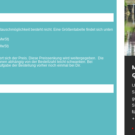
mtauschmöglichkeit besteht nicht. Eine Größentabelle findet sich unten
 MwSt)
 MwSt)
ert sich der Preis. Diese Preissenkung wird weitergegeben. Die
nen abhängig von der Bestellzahl leicht schwanken. Bei
gabe der Bestellung vorher noch einmal bei Dir.
M
U
S
g
S
f
+