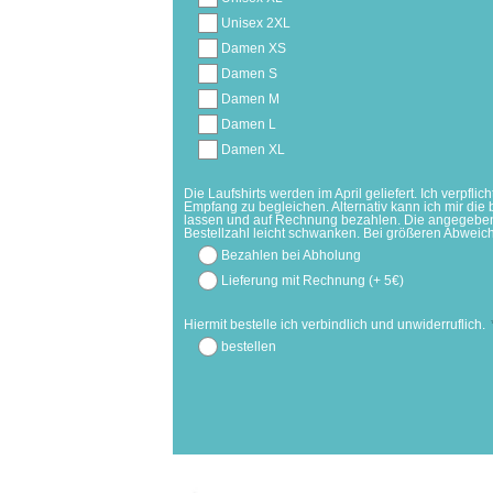
Unisex 2XL
Damen XS
Damen S
Damen M
Damen L
Damen XL
Die Laufshirts werden im April geliefert. Ich verpfli
Empfang zu begleichen. Alternativ kann ich mir di
lassen und auf Rechnung bezahlen. Die angegeben
Bestellzahl leicht schwanken. Bei größeren Abweic
Bezahlen bei Abholung
Lieferung mit Rechnung (+ 5€)
Hiermit bestelle ich verbindlich und unwiderruflich.
bestellen