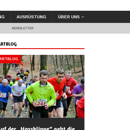
NG
AUSRÜSTUNG
ÜBER UNS
G
NEWSLETTER
ARTBLOG
TARTBLOG
uf der „Hassklippe“ geht die