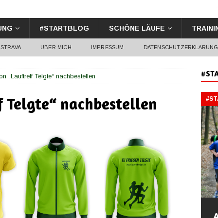
UNG
#STARTBLOG
SCHÖNE LÄUFE
TRAINI
STRAVA
ÜBER MICH
IMPRESSUM
DATENSCHUTZERKLÄRUN
#ST
ion „Lauftreff Telgte“ nachbestellen
f Telgte“ nachbestellen
#S
A