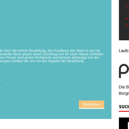
Laufs
chte mich mit meiner Bestellung, den Kaufpreis der Ware in bar bei
e bestellte Ware gegen einen Zuschlag von 5€ nach Hause schicken
en Preise sind grobe Richtwerte und können abhängig von der
hungen melden wir uns vor der Abgabe der Bestellung.
*
*
Die B
Borg
Bestellen
SUC